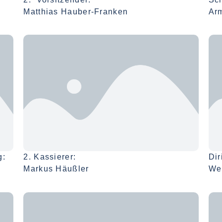
Matthias Hauber-Franken
Ar
g:
2. Kassierer:
Dir
Markus Häußler
We